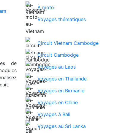
À moto
Voyages thématiques
Circuit Vietnam Cambodge
Circuit Cambodge
ues de
Voyages au Laos
modules
nalisez
Voyages en Thailande
uit.
Voyages en Birmanie
Voyages en Chine
Voyages à Bali
Voyages au Sri Lanka