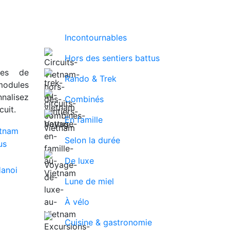
Incontournables
Hors des sentiers battus
ues de
Rando & Trek
modules
nalisez
Combinés
uit.
En famille
Selon la durée
De luxe
Lune de miel
À vélo
Cuisine & gastronomie