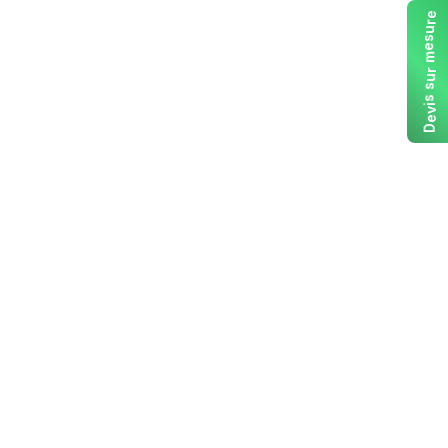
e
r
u
s
e
m
r
u
s
s
i
v
e
D