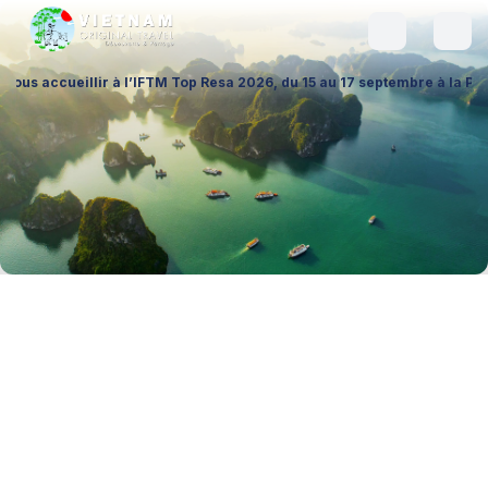
llir à l’IFTM Top Resa 2026, du 15 au 17 septembre à la Porte de Versai