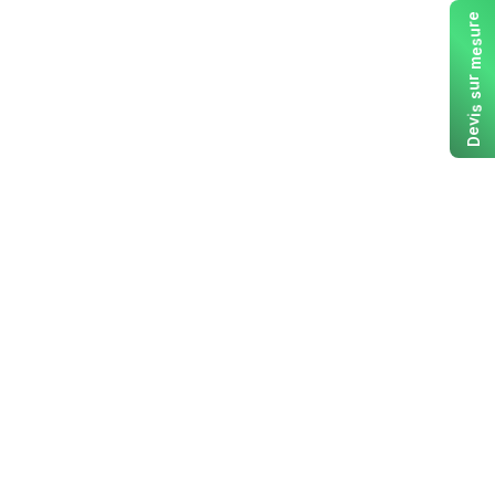
e
r
u
s
e
m
r
u
s
s
i
v
e
D