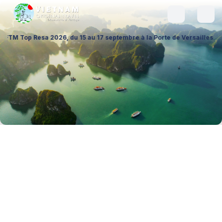
026, du 15 au 17 septembre à la Porte de Versailles (Hall 1 – Stand A0