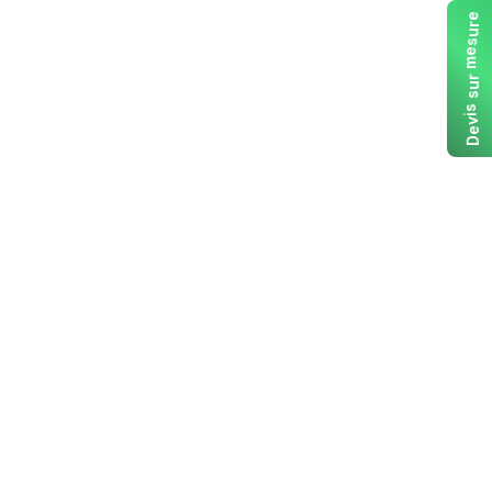
e
r
u
s
e
m
r
u
s
s
i
v
e
D