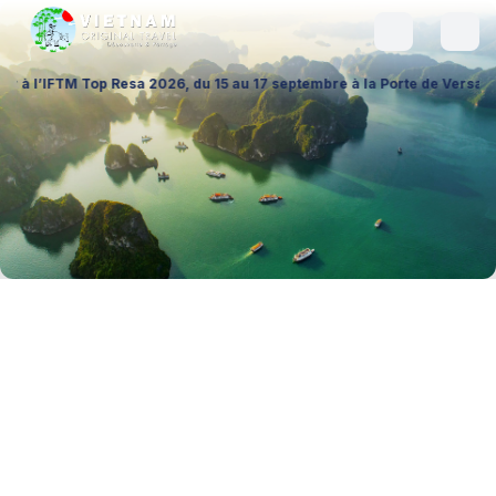
 Resa 2026, du 15 au 17 septembre à la Porte de Versailles (Hall 1 – St