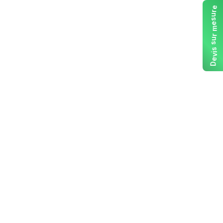
e
r
u
s
e
m
r
u
s
s
i
v
e
D