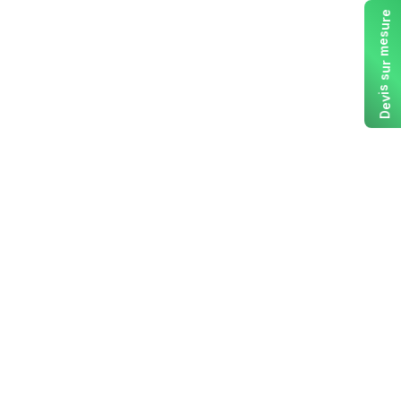
e
r
u
s
e
m
r
u
s
s
i
v
e
D