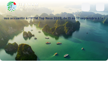
llir à l’IFTM Top Resa 2026, du 15 au 17 septembre à la Porte de Versa