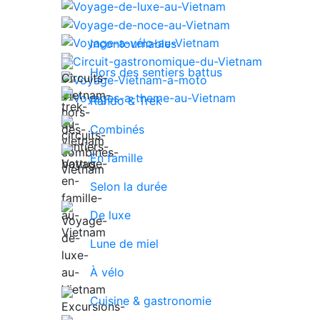
Incontournables
Hors des sentiers battus
Rando & Trek
Combinés
En famille
Selon la durée
De luxe
Lune de miel
À vélo
Cuisine & gastronomie