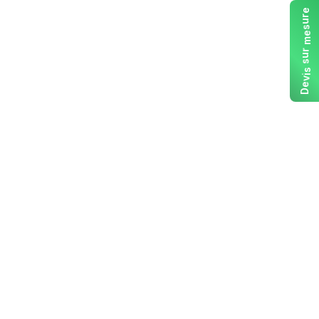
e
r
u
s
e
m
r
u
s
s
i
v
e
D