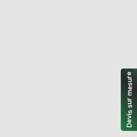
e
r
u
s
e
m
r
u
s
s
i
v
e
D