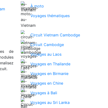
À moto
Voyages thématiques
Circuit Vietnam Cambodge
Circuit Cambodge
ues de
Voyages au Laos
modules
nalisez
Voyages en Thailande
uit.
Voyages en Birmanie
Voyages en Chine
Voyages à Bali
Voyages au Sri Lanka