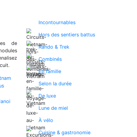
Incontournables
Hors des sentiers battus
ues de
Rando & Trek
modules
nalisez
Combinés
uit.
En famille
Selon la durée
De luxe
Lune de miel
À vélo
Cuisine & gastronomie