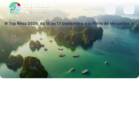
6, du 15 au 17 septembre à la Porte de Versailles (Hall 1 – Stand A026