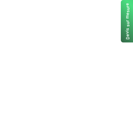
e
r
u
s
e
m
r
u
s
s
i
v
e
D