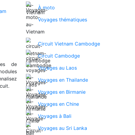
À moto
Voyages thématiques
Circuit Vietnam Cambodge
Circuit Cambodge
ues de
Voyages au Laos
modules
nalisez
Voyages en Thailande
uit.
Voyages en Birmanie
Voyages en Chine
Voyages à Bali
Voyages au Sri Lanka