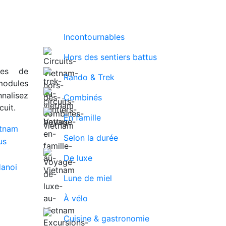
Incontournables
Hors des sentiers battus
ues de
Rando & Trek
modules
nalisez
Combinés
uit.
En famille
Selon la durée
De luxe
Lune de miel
À vélo
Cuisine & gastronomie