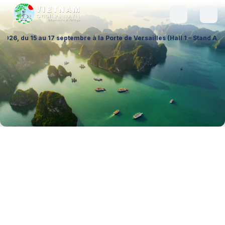
tembre à la Porte de Versailles (Hall 1 – Stand A026), pour échanger su