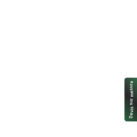
e
r
u
s
e
m
r
u
s
s
i
v
e
D