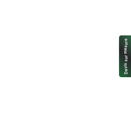
e
r
u
s
e
m
r
u
s
s
i
v
e
D