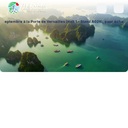
orte de Versailles (Hall 1 – Stand A026), pour échanger sur vos projets