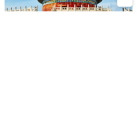
Itineraire et carte
Programme détaillé
Votre séjour en un coup d'oeil
Jour 1 :
Arrivée à Kunming
Jour 2 :
Kunming – Tuanshan - Jianshui
Jour 3 :
Jianshui – Yuanyang
Jour 4 :
Yuanyang
Jour 5 :
Yuanyang – Pu'er
Jour 6 :
Pu'er – Jinghong
Jour 7 :
Jinghong - Départ