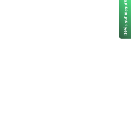
e
r
u
s
e
m
r
u
s
s
i
v
e
D