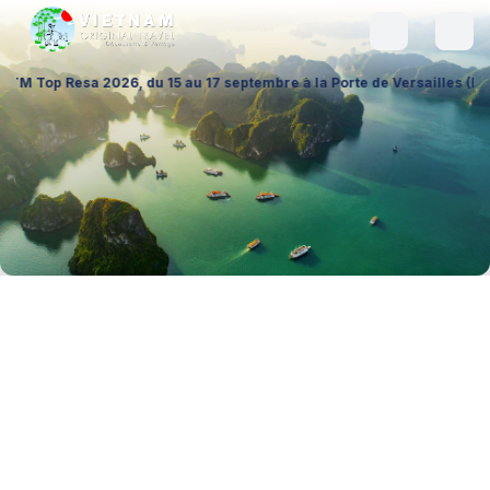
26, du 15 au 17 septembre à la Porte de Versailles (Hall 1 – Stand A026