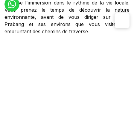
favorise l'immersion dans le rythme de la vie locale.
Vous prenez le temps de découvrir la nature
environnante, avant de vous diriger sur Luang
Prabang et ses environs que vous visitez en
empruntant des chemins de traverse.
Une
croisière au Laos
courte et dépaysante, riche en
rencontres humaines, dans un environnement naturel
d'exception.
Itineraire et carte
Programme détaillé
Jour 1
: Huay Xai - Village ethnique - Pak Beng
Jour 2
: Pakbeng - Pak Ou - Luang Prabang