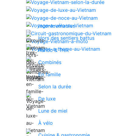
Incontournables
Hors des sentiers battus
Rando & Trek
Combinés
En famille
Selon la durée
De luxe
Lune de miel
À vélo
Cuisine & gastronomie