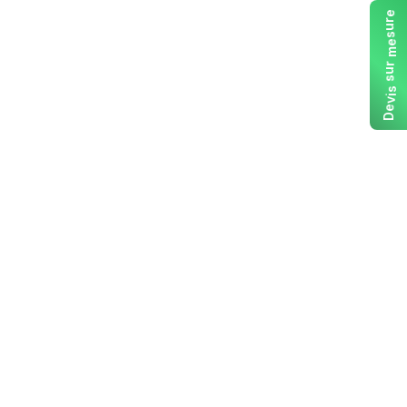
e
r
u
s
e
m
r
u
s
s
i
v
e
D