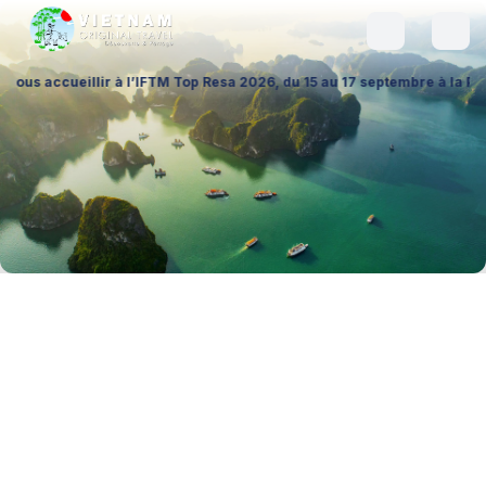
llir à l’IFTM Top Resa 2026, du 15 au 17 septembre à la Porte de Versai