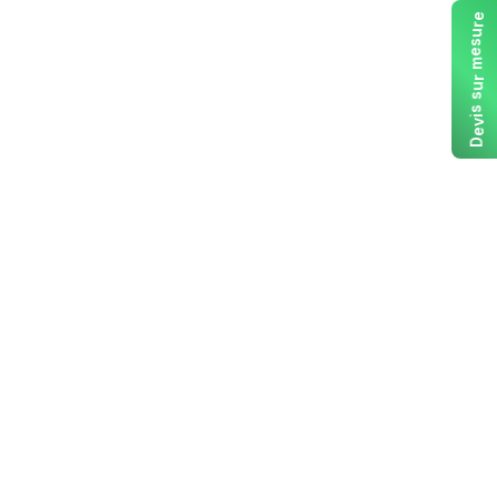
e
r
u
s
e
m
r
u
s
s
i
v
e
D