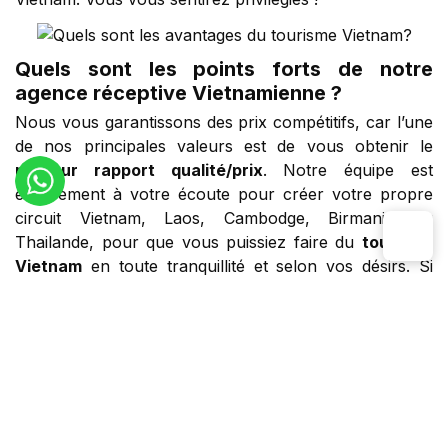
Quels sont les points forts de notre
agence réceptive Vietnamienne ?
Nous vous garantissons des prix compétitifs, car l’une
de nos principales valeurs est de vous obtenir le
meilleur rapport qualité/prix
. Notre équipe est
entièrement à votre écoute pour créer votre propre
circuit Vietnam, Laos, Cambodge, Birmanie ou
Thailande, pour que vous puissiez faire du
tourisme
Vietnam
en toute tranquillité et selon vos désirs. Si
durant le voyage vous rencontrer quelques difficultés,
sachez que le circuit peut être tout à fait modulable
pour qu’il respecte vos envies et votre rythme. Vous
serez, bien évidemment, conseillé pour vos excursions
par nos conseillers en voyage, mais vous serez aussi
accompagné d’un guide et d’un chauffeur
francophone tout au long de votre voyage. Vous