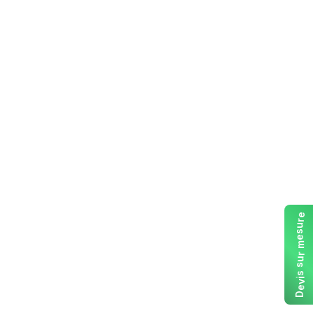
e
r
u
s
e
m
r
u
s
s
i
v
e
D