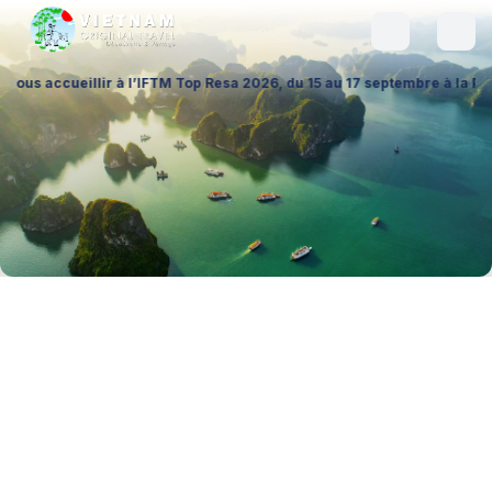
llir à l’IFTM Top Resa 2026, du 15 au 17 septembre à la Porte de Versai