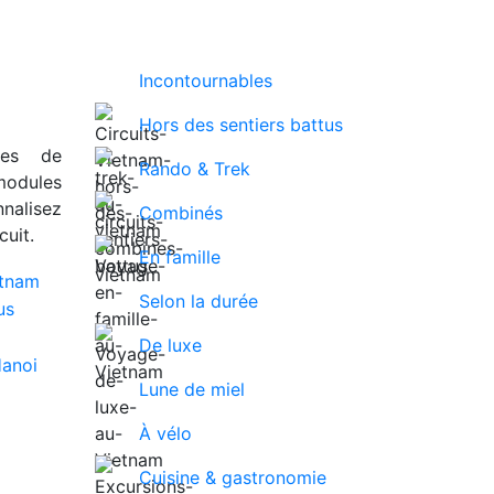
Incontournables
Hors des sentiers battus
ues de
Rando & Trek
modules
nalisez
Combinés
uit.
En famille
Selon la durée
De luxe
Lune de miel
À vélo
Cuisine & gastronomie