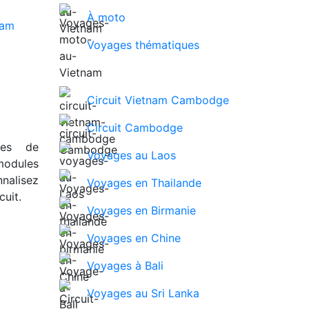
À moto
Voyages thématiques
Circuit Vietnam Cambodge
Circuit Cambodge
ues de
Voyages au Laos
modules
nalisez
Voyages en Thailande
uit.
Voyages en Birmanie
Voyages en Chine
Voyages à Bali
Voyages au Sri Lanka