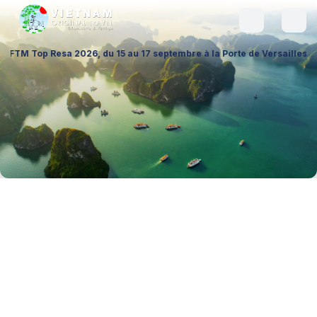
26, du 15 au 17 septembre à la Porte de Versailles (Hall 1 – Stand A026