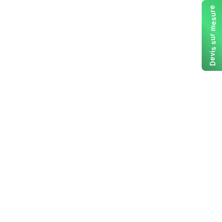
e
r
u
s
e
m
r
u
s
s
i
v
e
D