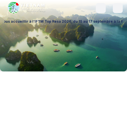
lir à l’IFTM Top Resa 2026, du 15 au 17 septembre à la Porte de Versai