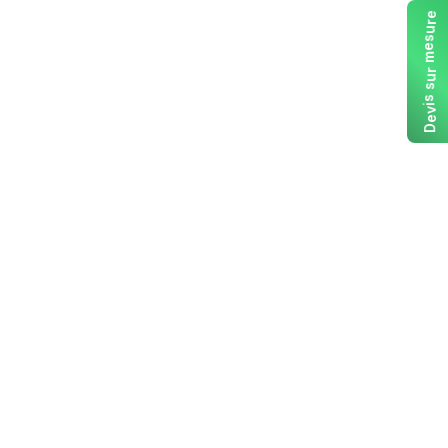
e
r
u
s
e
m
r
u
s
s
i
v
e
D