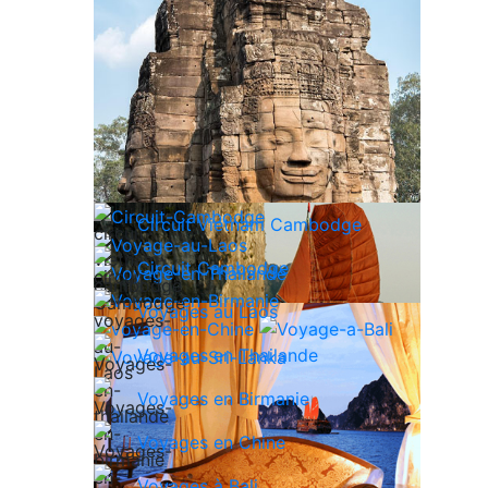
Circuit Vietnam Cambodge
Circuit Cambodge
Voyages au Laos
Voyages en Thailande
Voyages en Birmanie
Voyages en Chine
Voyages à Bali