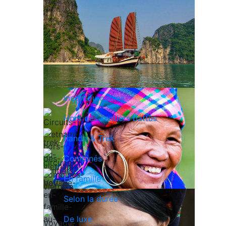
Incontournables
Hors des sentiers battus
Rando & Trek
Combinés
En famille
Selon la durée
De luxe