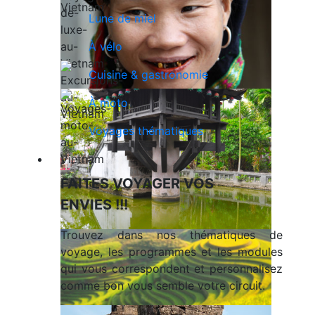
Lune de miel
À vélo
Cuisine & gastronomie
À moto
Voyages thématiques
Voyages en Indochine & Asie
FAITES VOYAGER VOS
ENVIES !!!
Trouvez dans nos thématiques de
voyage, les programmes et les modules
qui vous correspondent et personnalisez
comme bon vous semble votre circuit.