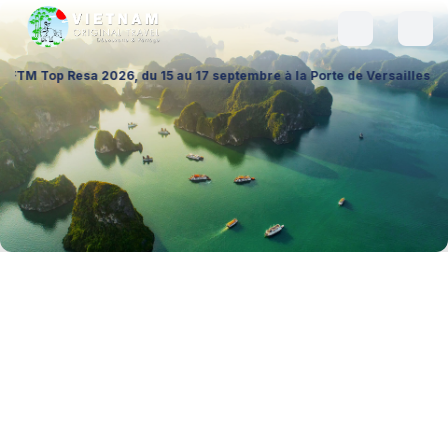
026, du 15 au 17 septembre à la Porte de Versailles (Hall 1 – Stand A02