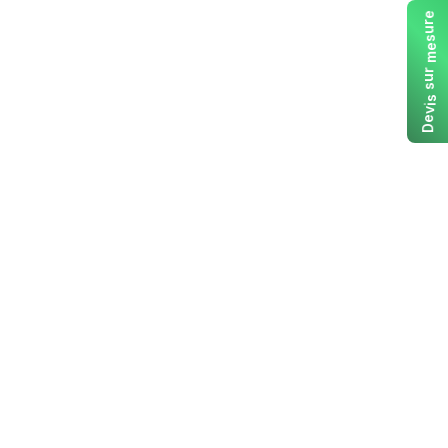
e
r
u
s
e
m
r
u
s
s
i
v
e
D