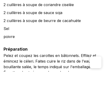
2 cuillères à soupe de coriandre ciselée
2 cuillères à soupe de sauce soja
2 cuillères à soupe de beurre de cacahuète
Sel
poivre
Préparation
Pelez et coupez les carottes en bâtonnets. Effilez et
émincez le céleri. Faites cuire le riz dans de l'eau
bouillante salée, le temps indiqué sur l'emballage.
Égouttez- le et réservez-le au chaud.
Dans un cuiseur-vapeur, faites cuire les blancs de
poulet, salés et poivrés, avec les carottes et le céleri
pendant 12 minutes. Mélangez-les avec le riz. Dans un
plat, mélangez le beurre de cacahuète, l'huile, la