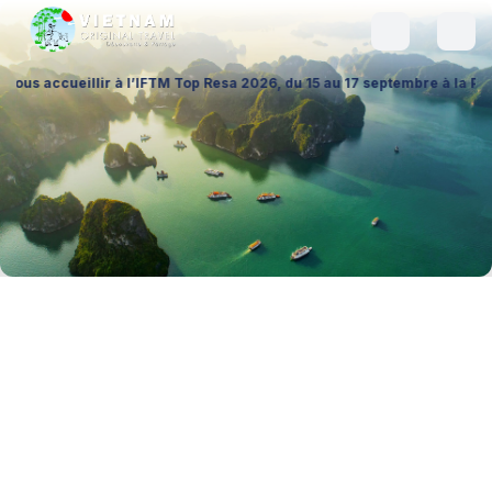
llir à l’IFTM Top Resa 2026, du 15 au 17 septembre à la Porte de Versai