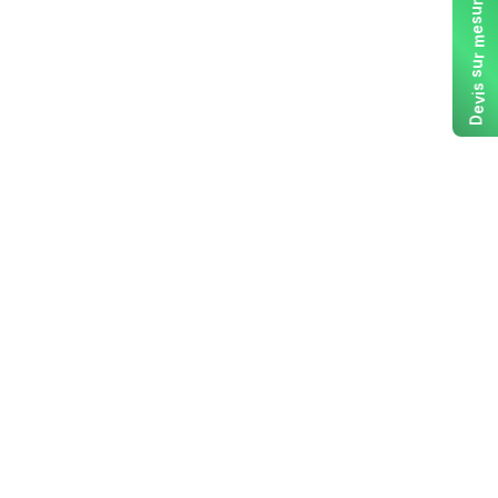
r
u
s
e
m
r
u
s
s
i
v
e
D