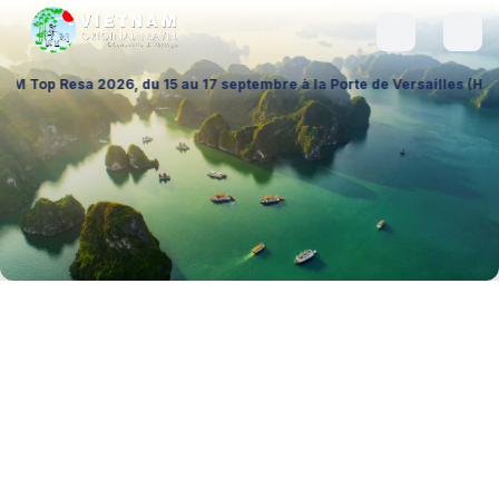
6, du 15 au 17 septembre à la Porte de Versailles (Hall 1 – Stand A026