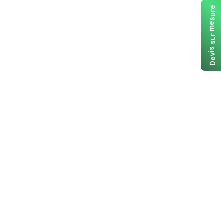
e
r
u
s
e
m
r
u
s
s
i
v
e
D