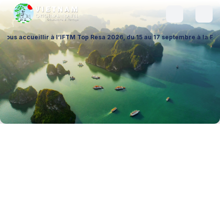
lir à l’IFTM Top Resa 2026, du 15 au 17 septembre à la Porte de Versai