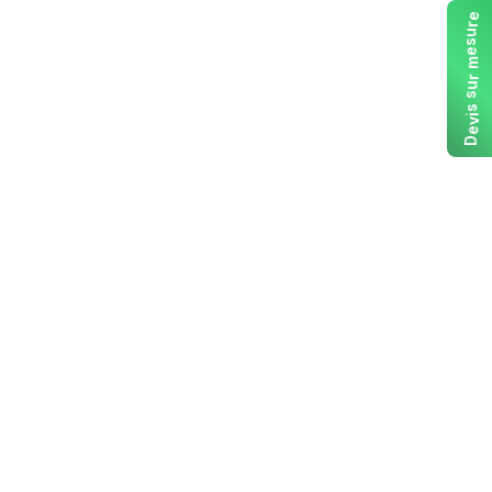
e
r
u
s
e
m
r
u
s
s
i
v
e
D