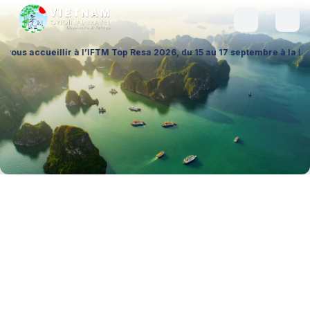
llir à l’IFTM Top Resa 2026, du 15 au 17 septembre à la Porte de Versai