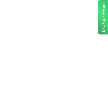
e
r
u
s
e
m
r
u
s
s
i
v
e
D