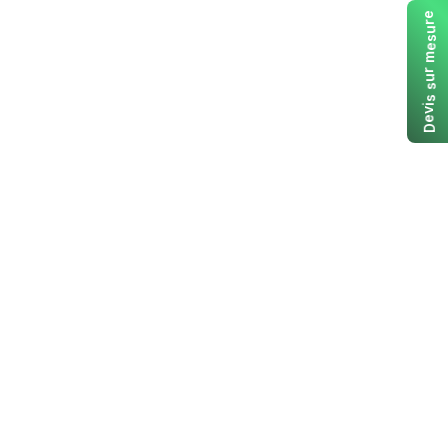
e
r
u
s
e
m
r
u
s
s
i
v
e
D