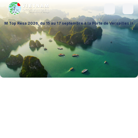
26, du 15 au 17 septembre à la Porte de Versailles (Hall 1 – Stand A02