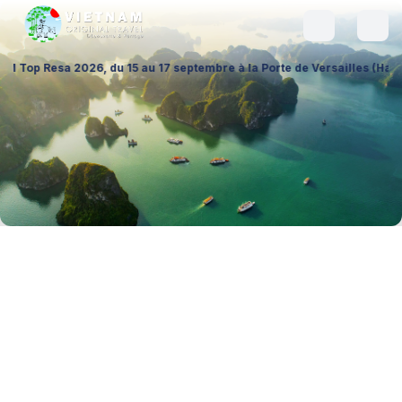
6, du 15 au 17 septembre à la Porte de Versailles (Hall 1 – Stand A026)