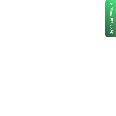
e
r
u
s
e
m
r
u
s
s
i
v
e
D