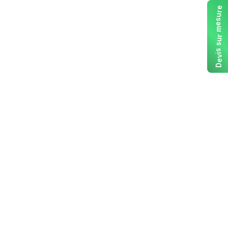
e
r
u
s
e
m
r
u
s
s
i
v
e
D