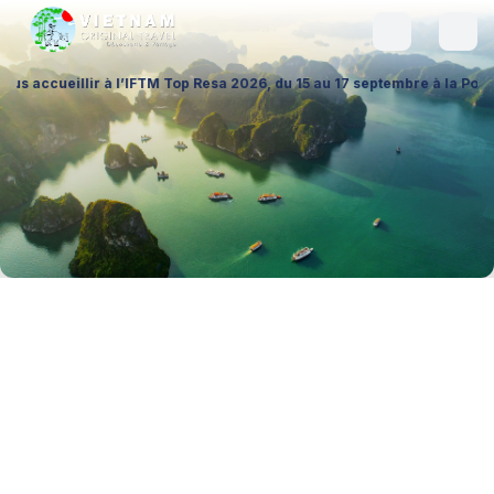
ir à l’IFTM Top Resa 2026, du 15 au 17 septembre à la Porte de Versaill