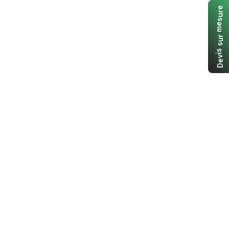
e
r
u
s
e
m
r
u
s
s
i
v
e
D