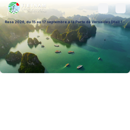
5 au 17 septembre à la Porte de Versailles (Hall 1 – Stand A026), pour