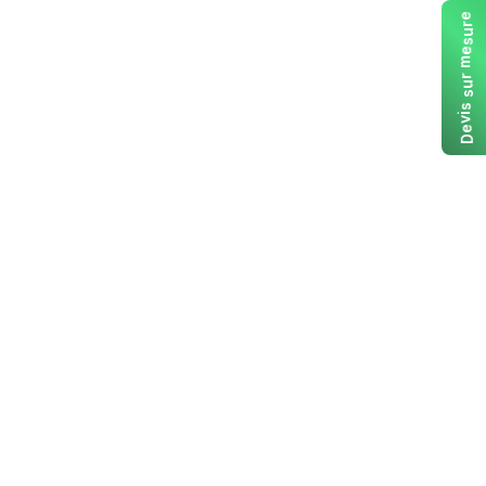
e
r
u
s
e
m
r
u
s
s
i
v
e
D