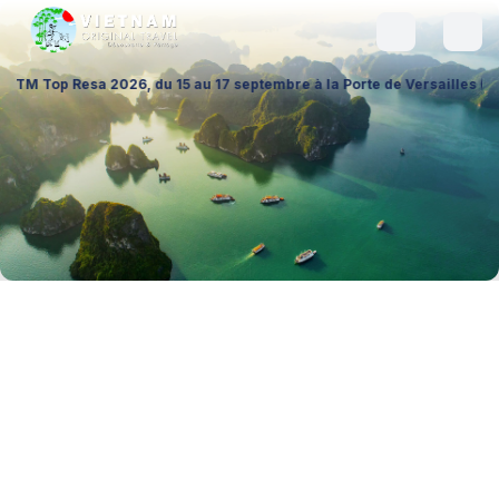
2026, du 15 au 17 septembre à la Porte de Versailles (Hall 1 – Stand A0