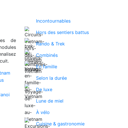
Incontournables
Hors des sentiers battus
ues de
Rando & Trek
modules
nalisez
Combinés
uit.
En famille
Selon la durée
De luxe
Lune de miel
À vélo
Cuisine & gastronomie