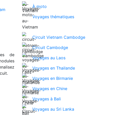
À moto
Voyages thématiques
Circuit Vietnam Cambodge
Circuit Cambodge
ues de
Voyages au Laos
modules
nalisez
Voyages en Thailande
uit.
Voyages en Birmanie
Voyages en Chine
Voyages à Bali
Voyages au Sri Lanka