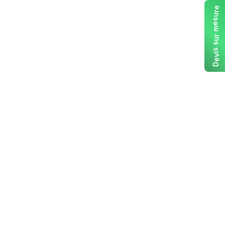
e
r
u
s
e
m
r
u
s
s
i
v
e
D