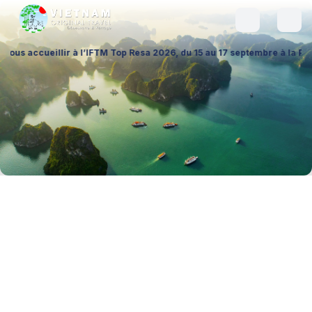
llir à l’IFTM Top Resa 2026, du 15 au 17 septembre à la Porte de Versai