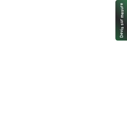
e
r
u
s
e
m
r
u
s
s
i
v
e
D