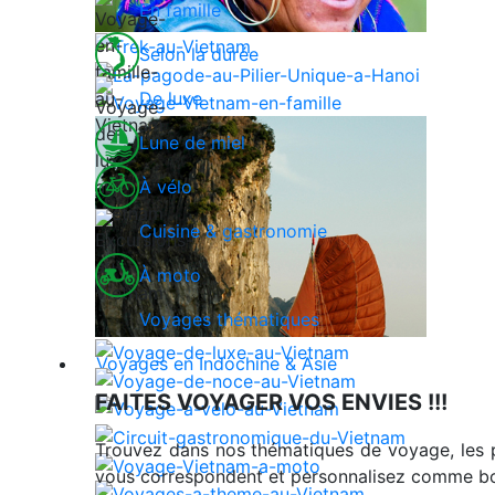
En famille
Selon la durée
De luxe
Lune de miel
À vélo
Cuisine & gastronomie
À moto
Voyages thématiques
Voyages en Indochine & Asie
FAITES VOYAGER VOS ENVIES !!!
Trouvez dans nos thématiques de voyage, les 
vous correspondent et personnalisez comme bon