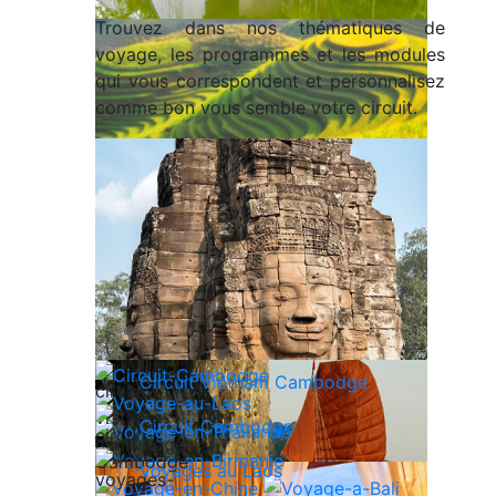
Trouvez dans nos thématiques de
voyage, les programmes et les modules
qui vous correspondent et personnalisez
comme bon vous semble votre circuit.
Circuit Vietnam Cambodge
Circuit Cambodge
Voyages au Laos