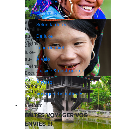
Combinés
En famille
Selon la durée
De luxe
Lune de miel
À vélo
Cuisine & gastronomie
À moto
Voyages thématiques
Voyages en Indochine & Asie
FAITES VOYAGER VOS
ENVIES !!!