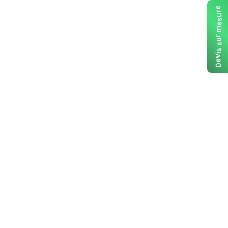
e
r
u
s
e
m
r
u
s
s
i
v
e
D