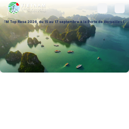
026, du 15 au 17 septembre à la Porte de Versailles (Hall 1 – Stand A0