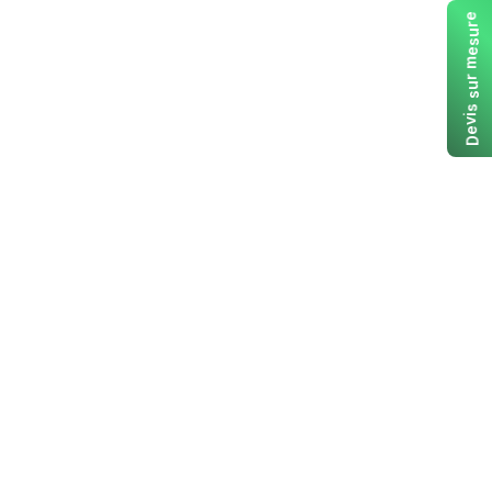
e
r
u
s
e
m
r
u
s
s
i
v
e
D