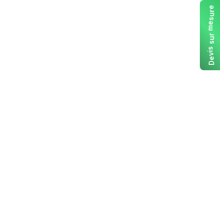
e
r
u
s
e
m
r
u
s
s
i
v
e
D