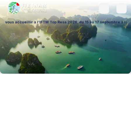
illir à l’IFTM Top Resa 2026, du 15 au 17 septembre à la Porte de Vers