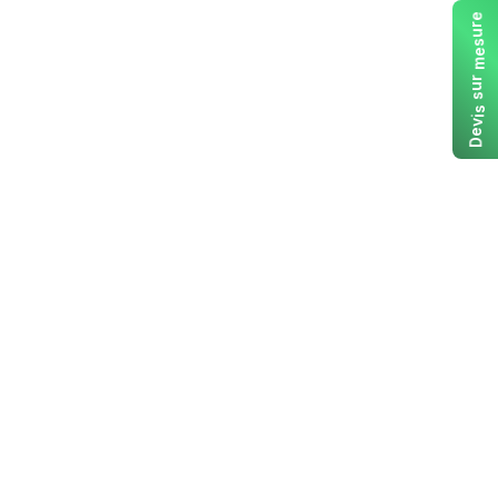
e
r
u
s
e
m
r
u
s
s
i
v
e
D