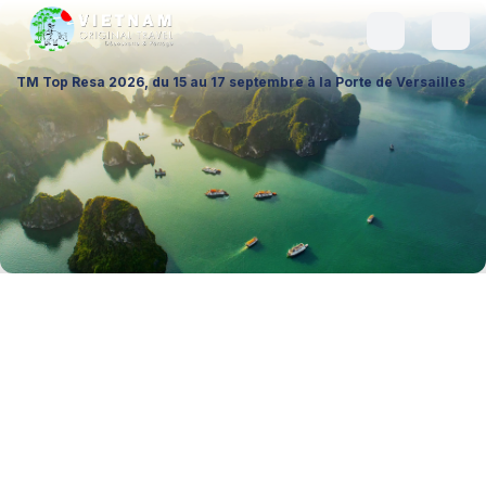
2026, du 15 au 17 septembre à la Porte de Versailles (Hall 1 – Stand A0