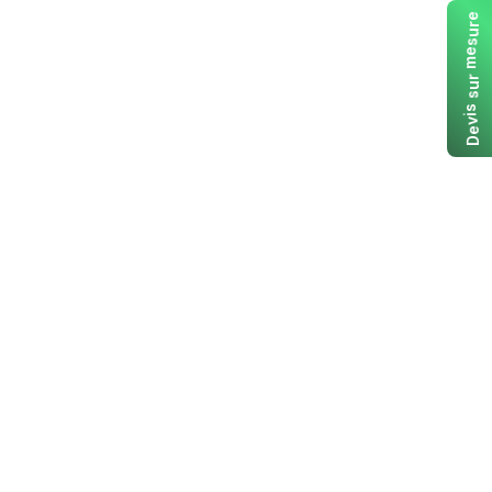
e
r
u
s
e
m
r
u
s
s
i
v
e
D