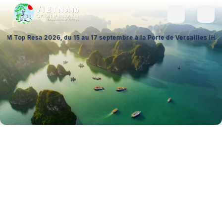
6, du 15 au 17 septembre à la Porte de Versailles (Hall 1 – Stand A026)