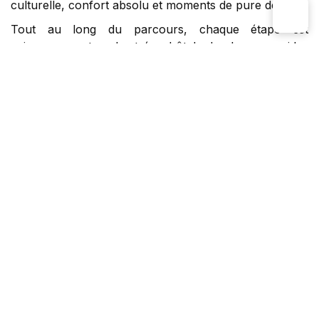
culturelle, confort absolu et moments de pure détente.
Tout au long du parcours, chaque étape est
soigneusement orchestrée : hôtels de charme, guides
privés, transferts en véhicule haut de gamme, repas
gastronomiques et expériences exclusives rythment
votre voyage. Vous n’avez qu’à vous laisser porter par
la magie du pays et savourer les moindres détails qui
rendront votre séjour unique.
Envie de sublimer encore davantage ce
circuit de luxe
au Vietnam 12 jours ?
Notre équipe se tient à votre
disposition pour personnaliser chaque moment selon
vos envies : dîner romantique au bord de l’eau, soin
spa dans un resort prestigieux, survol en hydravion,
ou rencontre intime avec des artisans locaux.
Un Vietnam élégant, intime et inoubliable vous attend !