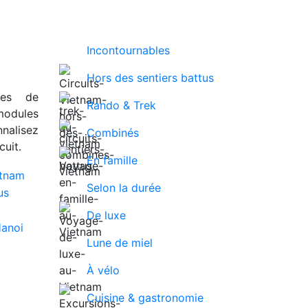
Incontournables
Hors des sentiers battus
ues de
Rando & Trek
modules
nalisez
Combinés
uit.
En famille
Selon la durée
De luxe
Lune de miel
À vélo
Cuisine & gastronomie