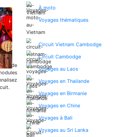
À moto
Voyages thématiques
Circuit Vietnam Cambodge
Circuit Cambodge
ues de
Voyages au Laos
modules
nalisez
Voyages en Thailande
uit.
Voyages en Birmanie
Voyages en Chine
Voyages à Bali
Voyages au Sri Lanka