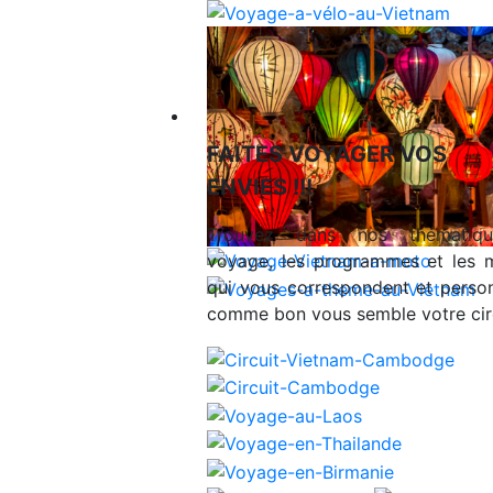
Voyages en Indochine & Asie
FAITES VOYAGER VOS
ENVIES !!!
Trouvez dans nos thématiq
voyage, les programmes et les 
qui vous correspondent et person
comme bon vous semble votre circ