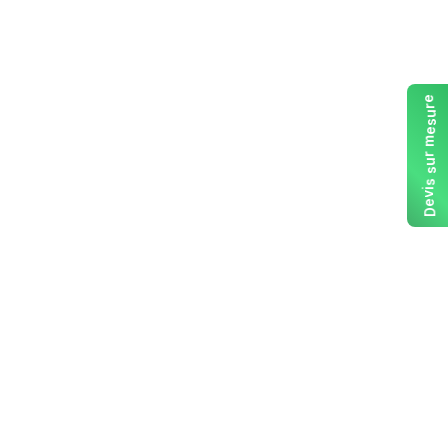
e
r
u
s
e
m
r
u
s
s
i
v
e
D