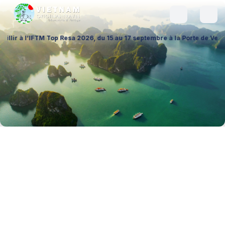
op Resa 2026, du 15 au 17 septembre à la Porte de Versailles (Hall 1 –