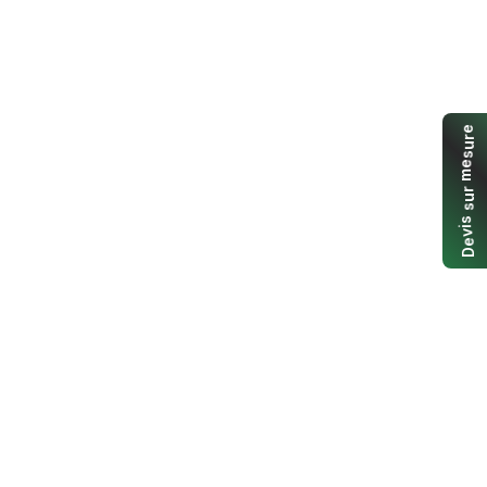
e
r
u
s
e
m
r
u
s
s
i
v
e
D