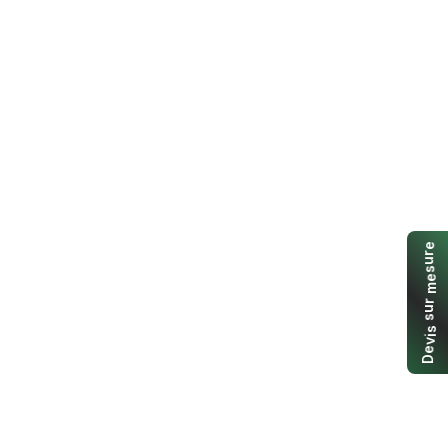
e
r
u
s
e
m
r
u
s
s
i
v
e
D