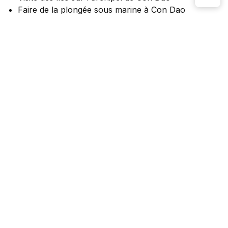
Faire de la plongée sous marine à Con Dao
Faire des randonnées et treks dans le nord du
Vietnam
Itineraire et carte
Programme détaillé
Les étapes de votre
voyage :
Saigon ou Can Tho
(en
avion) -
Vung Tau ou Soc
Trang
(en bateau) -
île de
Con Dao
-
Plongée et
baignade
Un confetti de 16 îles